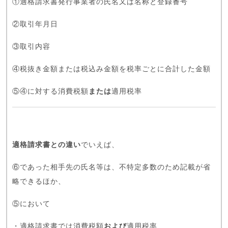
①適格請求書発行事業者の氏名又は名称と登録番号
②取引年月日
③取引内容
④税抜き金額または税込み金額を税率ごとに合計した金額
⑤④に対する消費税額
または
適用税率
適格請求書との違い
でいえば、
⑥であった相手先の氏名等は、不特定多数のため記載が省
略できるほか、
⑤において
・適格請求書では消費税額
および
適用税率