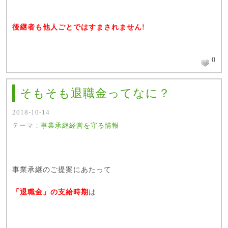
後継者も他人ごとではすまされません!
0
そもそも退職金ってなに？
2018-10-14
テーマ：
事業承継
経営を守る情報
事業承継のご提案にあたって
「退職金」の支給時期
は