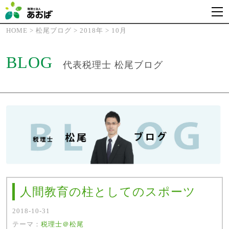
HOME
>
松尾ブログ
>
2018年
>
10月
BLOG
代表税理士 松尾ブログ
人間教育の柱としてのスポーツ
2018-10-31
テーマ：
税理士＠松尾