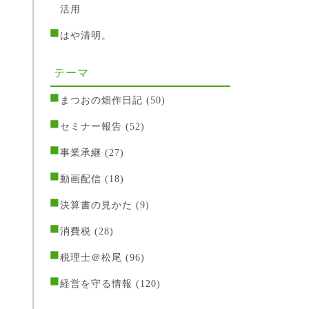
活用
はや清明。
テーマ
まつおの畑作日記
(50)
セミナー報告
(52)
事業承継
(27)
動画配信
(18)
決算書の見かた
(9)
消費税
(28)
税理士＠松尾
(96)
経営を守る情報
(120)