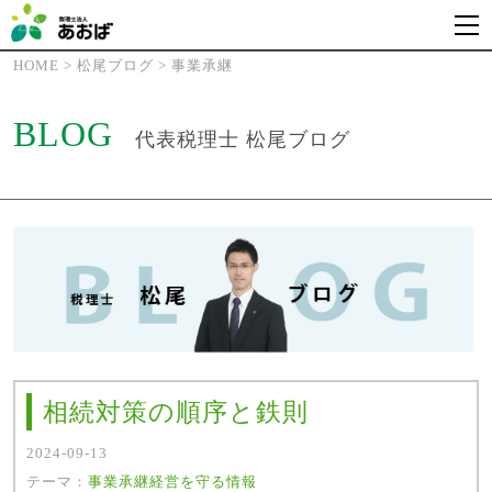
HOME
>
松尾ブログ
>
事業承継
BLOG
代表税理士 松尾ブログ
相続対策の順序と鉄則
2024-09-13
テーマ：
事業承継
経営を守る情報