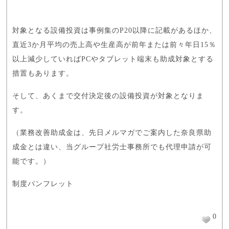
対象となる設備投資は
事例集
のP20以降に記載があるほか、
直近3か月平均の売上高や生産高が前年または前々年日15％
以上減少していればPCやタブレット端末も助成対象とする
措置もあります。
そして、あくまで交付決定後の設備投資が対象となりま
す。
（業務改善助成金は、先日メルマガでご案内した
奈良県助
成金
とは違い、当グループ社労士事務所でも代理申請が可
能です。）
制度パンフレット
0