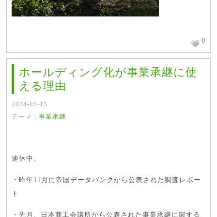
0
ホールディング化が事業承継に使
える理由
2024-05-13
テーマ：
事業承継
連休中、
・昨年11月に帝国データバンクから公表された
調査レポー
ト
・先月、日本商工会議所から公表された
事業承継に関する