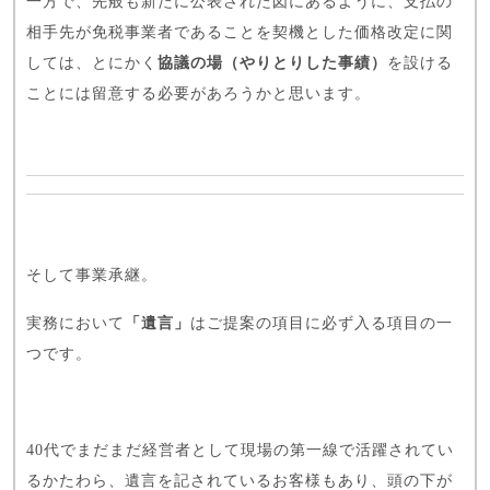
一方で、先般も新たに公表された
図
にあるように、支払の
相手先が免税事業者であることを契機とした価格改定に関
しては、とにかく
協議の場（やりとりした事績）
を設ける
ことには留意する必要があろうかと思います。
そして事業承継。
実務において
「遺言」
はご提案の項目に必ず入る項目の一
つです。
40代でまだまだ経営者として現場の第一線で活躍されてい
るかたわら、遺言を記されているお客様もあり、頭の下が