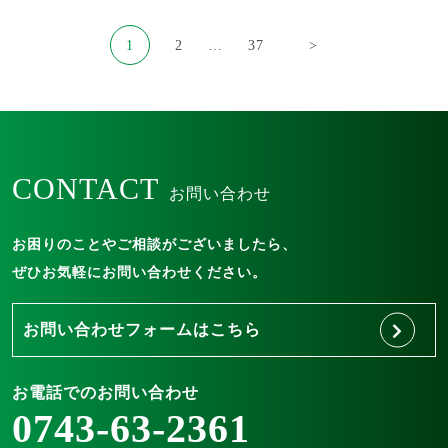
投
1
2
…
37
>
稿
の
ペ
ー
CONTACT
ジ
お問い合わせ
送
り
お困りのことやご相談がございましたら、
ぜひお気軽にお問い合わせください。
お問い合わせフォームはこちら
お電話でのお問い合わせ
0743-63-2361