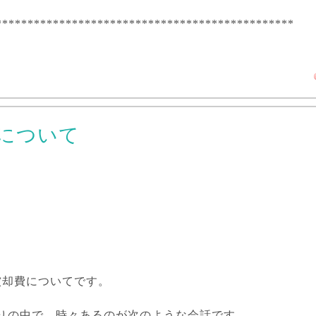
***********************************************
について
償却費についてです。
りの中で、時々あるのが次のような会話です。