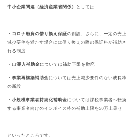
中小企業関連（経済産業省関係）
としては
・
コロナ融資の借り換え保証
の創設、さらに、一定の売上
減少要件を満たす場合には借り換えの際の保証料が補助さ
れる制度
・
IT導入補助金
については補助下限を撤廃
・
事業再構築補助金
については売上減少要件のない成長枠
の新設
・
小規模事業者持続化補助金
については課税事業者へ転換
する事業者向けのインボイス枠の補助上限を50万上乗せ
といったところです。