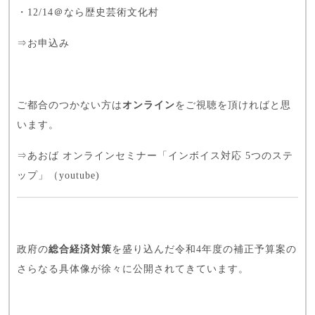
・12/14＠なら歴史芸術文化村
⇒
お申込み
ご都合のつかない方は
オンライン
をご視聴を頂ければと思
います。
⇒あおば オンラインセミナー
「インボイス対応 5つのステ
ップ」
（youtube)
政府の
総合経済対策
を盛り込んだ令和4年度の補正予算案の
さらなる具体像が徐々に公開されてきています。