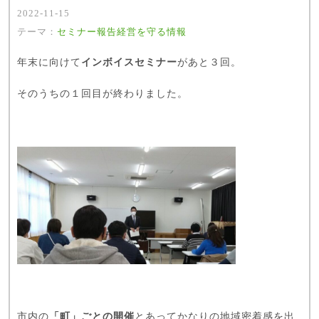
2022-11-15
テーマ：
セミナー報告
経営を守る情報
年末に向けて
インボイスセミナー
があと３回。
そのうちの１回目が終わりました。
市内の
「町」ごとの開催
とあってかなりの地域密着感を出