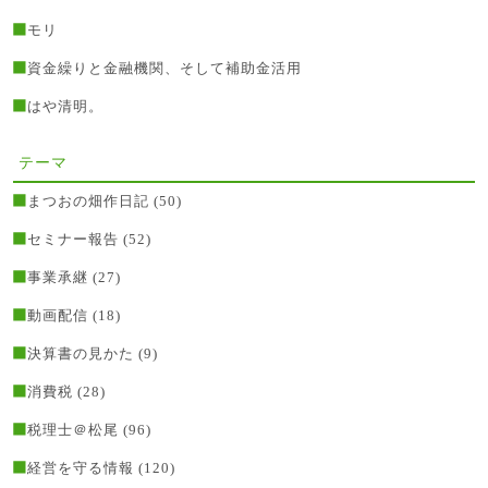
モリ
資金繰りと金融機関、そして補助金活用
はや清明。
テーマ
まつおの畑作日記
(50)
セミナー報告
(52)
事業承継
(27)
動画配信
(18)
決算書の見かた
(9)
消費税
(28)
税理士＠松尾
(96)
経営を守る情報
(120)